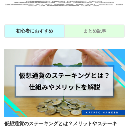
モジュラー型BC
犬コイン
おすすめ銘柄
投資戦略
ジャンル別おすすめ【国内】
仮想通貨
国内上場銘柄
海外上場銘柄
NFTゲーム関連銘柄
DeFi
DEX
ステーキング
ミームコイン
AI関連銘柄
Bybit
Web3
IEO
リキッドステーキング
MEXC
M2E
初心者におすすめ
まとめ記事
仮想通貨のステーキングとは？メリットやステーキ