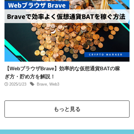
【WebブラウザBrave】効率的な仮想通貨BATの稼
ぎ方・貯め方を解説！
2025/1/23
Brave
,
Web3
もっと見る