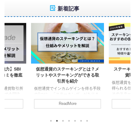
新着記事
ングとは？メ
ステーキングでおすすめの仮想通
【信頼と実
グができる取
貨取引所5選を紹介！
インの魅
介
仮想通貨をとおしてインカムゲインを
仮想通貨（
得られる仕組み「ステーキング」。
に30社ほど
ンを得る手段
そのステーキングにトライしてみたい
くの競合が
グ」がありま
と思いつつも、 どの仮想通貨取引所
足度の総合N
代表的な運用
ReadMore
にステーキングのサービスがあるの
いるのが、今
発生するの
か？ 自分に合った仮想通貨取引所は
ンです。＊20
からないとい
どこなのか？ といったことが分から
顧客満足度®
ん。 また、
ない、という方もいるでしょう。 今
物取引部門・
れば、ステー
回はそういった悩みを持つ方に向け
GMOインタ
リットも正確
て、ステーキングでおすすめの仮想通
事ではGMO
なります。