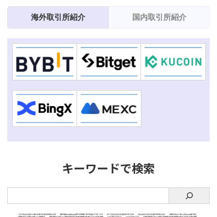
貨取引所を5社紹介します。 この記事
報からメリ
のステーキン
海外取引所紹介
国内取引所紹介
からわかること そもそもステーキン
ーからの評
分からわかり
グとは何か？ ステーキングでおすす
す。 この記
。 ステーキ
めの仮想通貨取引所トップ5 ステーキ
インの基本情
いる仮想通貨
ング目的での銘柄選びのポイント G
ト・デメリッ .
紹介している
...
で参考にして
キーワードで検索
仮想通貨取引所
ステーキング銘柄
海外取引所
国内取引所
L1チェーン
L2チェーン
ステーキング【DeFi】
Brave
Bitget
レンディング【国内】