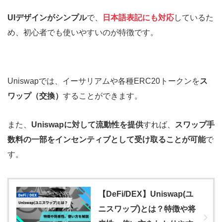
UIデザインがシンプル
で、
日本語表記にも対応
しているた
め、初心者でも使いやすいのが特徴です。
Uniswapでは、イーサリアムや各種ERC20トークンを
ス
ワップ（交換）
することができます。
また、
Uniswapに対して流動性を提供
すれば、
スワップ手
数料の一部をインセンティブとして受け取ることが可能
で
す。
【DeFi/DEX】Uniswap(ユ
ニスワップ)とは？特徴や将