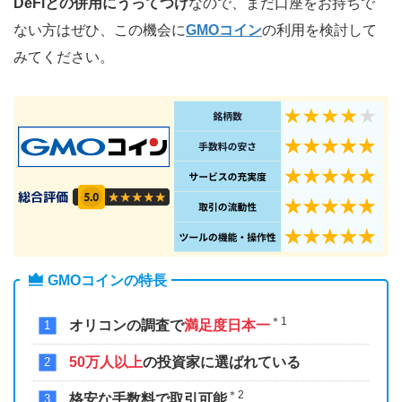
DeFiとの併用にうってつけ
なので、まだ口座をお持ちで
ない方はぜひ、この機会に
GMOコイン
の利用を検討して
みてください。
GMOコインの特長
＊1
オリコンの調査で
満足度日本一
50万人以上
の投資家に選ばれている
＊2
格安な手数料で取引可能