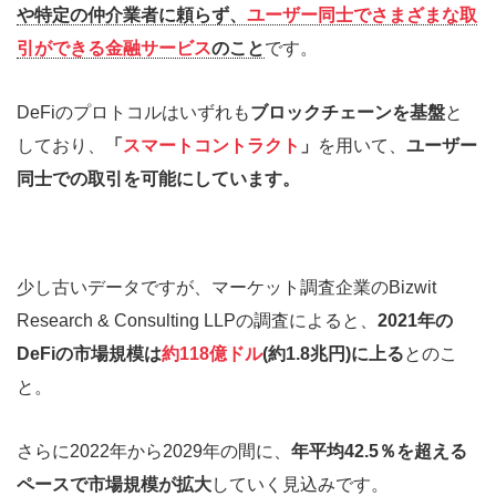
や特定の仲介業者に頼らず、
ユーザー同士でさまざまな取
引ができる金融サービス
のこと
です。
DeFiのプロトコルはいずれも
ブロックチェーンを基盤
と
しており、
「
スマートコントラクト
」
を用いて、
ユーザー
同士での取引を可能にしています。
少し古いデータですが、マーケット調査企業のBizwit
Research & Consulting LLPの調査によると、
2021年の
DeFiの市場規模は
約118億ドル
(約1.8兆円)に上る
とのこ
と。
さらに2022年から2029年の間に、
年平均42.5％を超える
ペースで市場規模が拡大
していく見込みです。