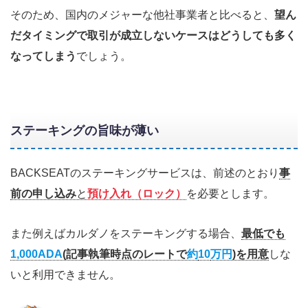
そのため、国内のメジャーな他社事業者と比べると、
望ん
だタイミングで取引が成立しないケースはどうしても多く
なってしまう
でしょう。
ステーキングの旨味が薄い
BACKSEATのステーキングサービスは、前述のとおり
事
前の申し込み
と
預け入れ（ロック）
を必要とします。
また例えばカルダノをステーキングする場合、
最低でも
1,000ADA
(記事執筆時点のレートで
約
10
万円
)を用意
しな
いと利用できません。