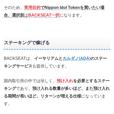
そのため、
実用目的
でNippon Idol Tokenを買いたい場
合
、選択肢
は
BACKSEAT
一択
になります。
ステーキングで稼げる
BACKSEATは、
イーサリアムと
カルダノ(ADA)
のステー
キングサービス
も提供しています。
国内取引所の中では珍しく、
預け入れ
を必要とするステー
キング
であり、
預け入れる数量が多いほど、また預け入れ
る期間が長いほど、リターンが増える仕様
になっていま
す。