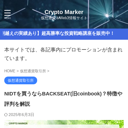
Crypto Marker
仮想通貨＆Web3情報サイト
実績あり】超高勝率な投資戦略講座を販売中！
本サイトでは、各記事内にプロモーションが含まれ
ています。
HOME
>
仮想通貨取引所
>
仮想通貨取引所
NIDTを買うならBACKSEAT(旧coinbook)？特徴や
評判を解説
2025年6月3日