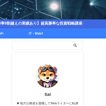
実績あり】超高勝率な投資戦略講座を販売中！
eFi
IT・Web3
Sai
▶地方公務員を退職してWebライターに転身