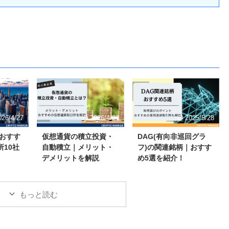
026/4/27
2026/4/27
2025/5/28
】おすす
仮想通貨の積立投資・
DAG(有向非巡回グラ
10社
自動積立｜メリット・
フ)の関連銘柄｜おすす
デメリットを解説
め5選を紹介！
もっと読む