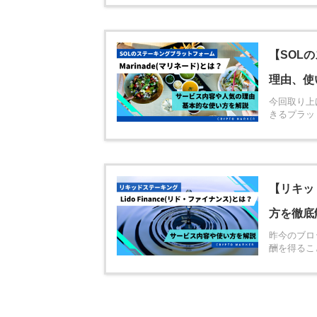
【SOLの
理由、使
今回取り上
きるプラット
【リキッド
方を徹底
昨今のブロ
酬を得ること