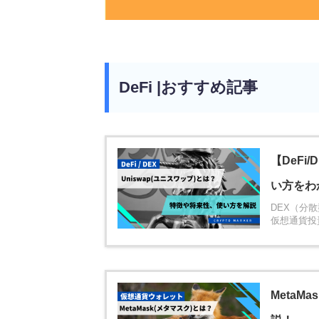
DeFi |おすすめ記事
【DeFi
い方をわ
DEX（分
仮想通貨投資
Meta