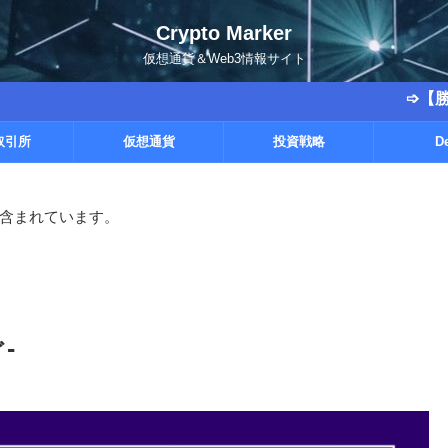
Crypto Marker
仮想通貨＆Web3情報サイト
➩【勝率9割越えの
取引所
仮想通貨
投資戦略
D
含まれています。
-