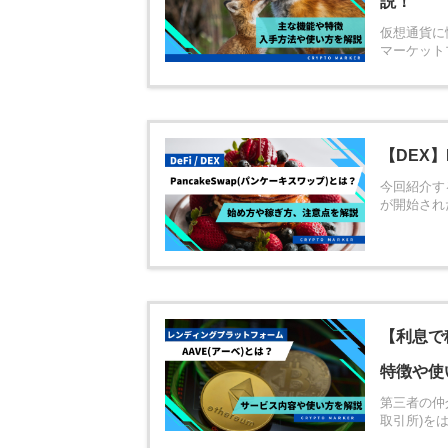
説！
仮想通貨に慣
マーケットプ 
【DEX】
今回紹介する
が開始されたD
【利息で
特徴や使
第三者の仲
取引所)をは