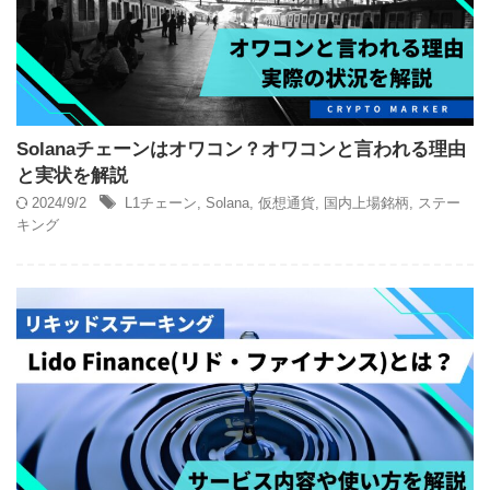
Solanaチェーンはオワコン？オワコンと言われる理由
と実状を解説
2024/9/2
L1チェーン
,
Solana
,
仮想通貨
,
国内上場銘柄
,
ステー
キング