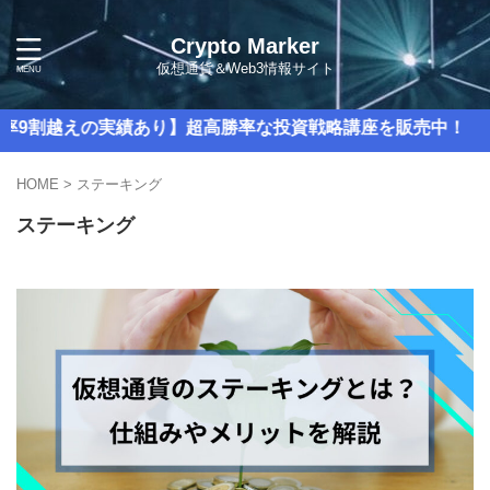
Crypto Marker
仮想通貨＆Web3情報サイト
割越えの実績あり】超高勝率な投資戦略講座を販売中！
HOME
>
ステーキング
ステーキング