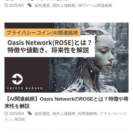
2025/6/5
仮想通貨
,
国内上場銘柄
,
NFTゲーム関連銘柄
【AI関連銘柄】Oasis NetworkのROSEとは？特徴や将
来性を解説
2025/6/4
仮想通貨
,
海外上場銘柄
,
AI関連銘柄
,
プライバシーコ
イン
,
ROSE