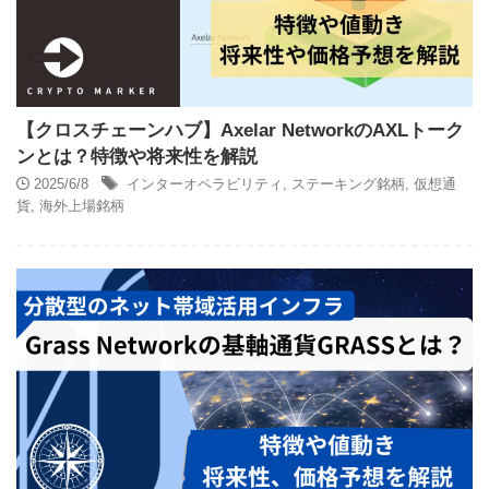
【クロスチェーンハブ】Axelar NetworkのAXLトーク
ンとは？特徴や将来性を解説
2025/6/8
インターオペラビリティ
,
ステーキング銘柄
,
仮想通
貨
,
海外上場銘柄