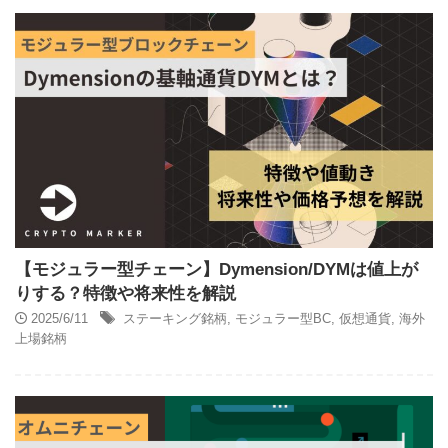
【モジュラー型チェーン】Dymension/DYMは値上が
りする？特徴や将来性を解説
2025/6/11
ステーキング銘柄
,
モジュラー型BC
,
仮想通貨
,
海外
上場銘柄