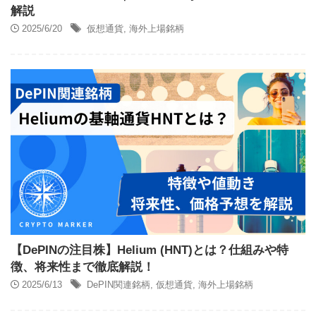
解説
2025/6/20
仮想通貨
,
海外上場銘柄
【DePINの注目株】Helium (HNT)とは？仕組みや特
徴、将来性まで徹底解説！
2025/6/13
DePIN関連銘柄
,
仮想通貨
,
海外上場銘柄