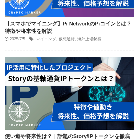
【スマホでマイニング】Pi NetworkのPiコインとは？
特徴や将来性を解説
2025/7/5
マイニング
,
仮想通貨
,
海外上場銘柄
使い道や将来性は？｜話題のStory/IPトークンを徹底