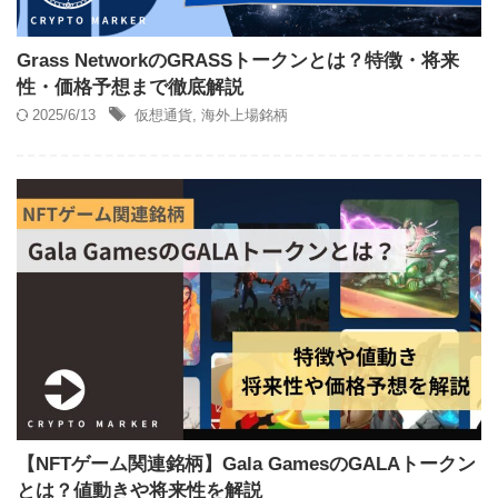
Grass NetworkのGRASSトークンとは？特徴・将来
性・価格予想まで徹底解説
2025/6/13
仮想通貨
,
海外上場銘柄
【NFTゲーム関連銘柄】Gala GamesのGALAトークン
とは？値動きや将来性を解説