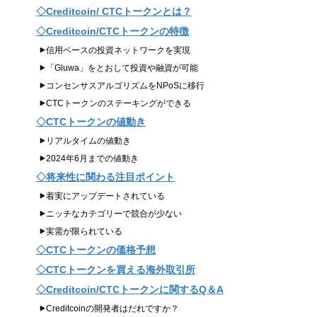
Creditcoin/ CTCトークンとは？
Creditcoin/CTCトークンの特徴
信用ベースの投資ネットワークを実現
「Gluwa」をとおして投資や融資が可能
コンセンサスアルゴリズムをNPoSに移行
CTCトークンのステーキングができる
CTCトークンの値動き
リアルタイムの値動き
2024年6月までの値動き
将来性に関わる注目ポイント
着実にアップデートされている
ニッチなカテゴリーで競合が少ない
実需が限られている
CTCトークンの価格予想
CTCトークンを買える海外取引所
Creditcoin/CTCトークンに関するQ＆A
Creditcoinの開発者はだれですか？