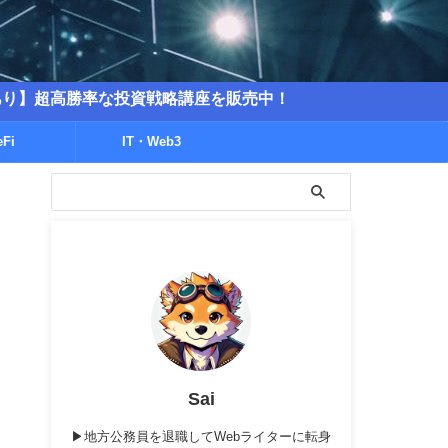
勝率な投資戦略講座を販売中！
eFi
IT・Web3
Sai
▶地方公務員を退職してWebライターに転身