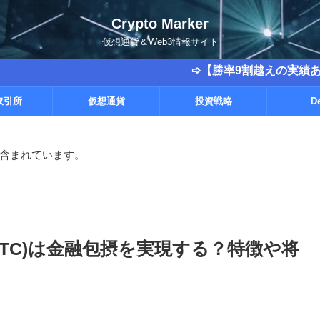
Crypto Marker
仮想通貨＆Web3情報サイト
➩【勝率9割越えの実績あり】超高
取引所
仮想通貨
投資戦略
D
含まれています。
n(CTC)は金融包摂を実現する？特徴や将