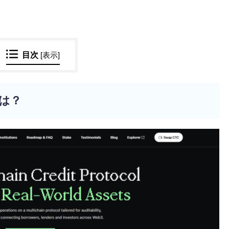
目次
[
表示
]
とは？