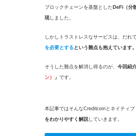
ブロックチェーンを基盤とした
DeFi（
現
しました。
しかしトラストレスなサービスは、だれ
を必要とする
という難点も抱えています
そうした難点を解消し得るのが、
今回紹
ン）
」
です。
本記事ではそんなCreditcoinとネイテ
をわかりやすく解説
していきます。