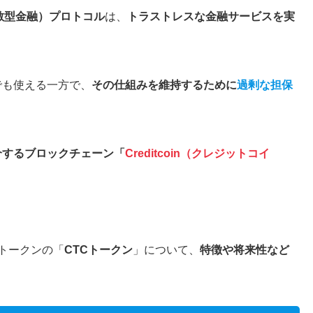
分散型金融）プロトコル
は、
トラストレスな金融サービスを実
でも使える一方で、
その仕組みを維持するために
過剰な担保
。
介するブロックチェーン「
Creditcoin（クレジットコイ
ィブトークンの「
CTCトークン
」について、
特徴や将来性など