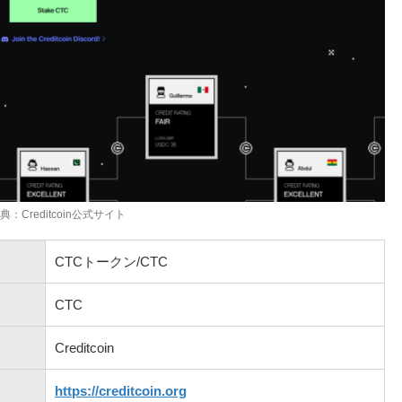
典：Creditcoin公式サイト
CTCトークン/CTC
CTC
Creditcoin
https://creditcoin.org