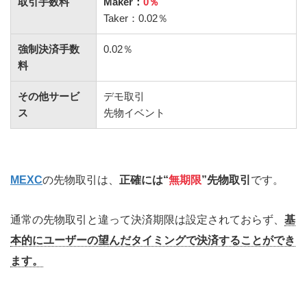
取引手数料
Maker：
0％
Taker：0.02％
強制決済手数
0.02％
料
その他サービ
デモ取引
ス
先物イベント
MEXC
の先物取引は、
正確には“
無期限
”先物取引
です。
通常の先物取引と違って決済期限は設定されておらず、
基
本的にユーザーの望んだタイミングで決済することができ
ます。