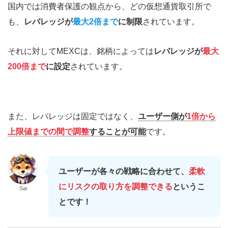
国内では消費者保護の観点から、どの仮想通貨取引所で
も、
レバレッジが
最大2倍まで
に制限
されています。
それに対してMEXCは、銘柄によっては
レバレッジが
最大
200倍まで
に設定
されています。
また、レバレッジは固定ではなく、
ユーザー側が
1倍から
上限値までの間で調整
することが可能
です。
ユーザーが各々の戦略に合わせて、
柔軟
にリスクの取り方を調整できる
というこ
Sai
とです！