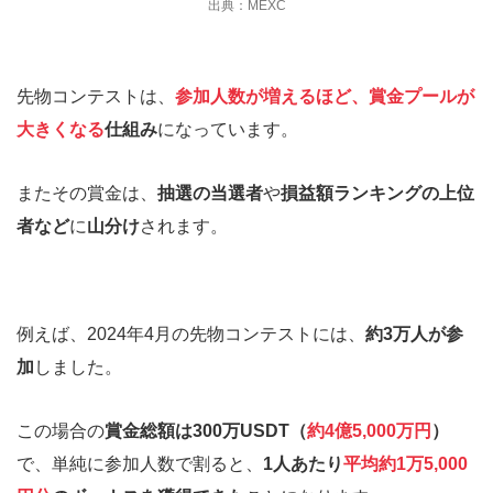
出典：MEXC
先物コンテストは、
参加人数が増えるほど、賞金プールが
大きくなる
仕組み
になっています。
またその賞金は、
抽選の当選者
や
損益額ランキングの上位
者など
に
山分け
されます。
例えば、2024年4月の先物コンテストには、
約3万人が参
加
しました。
この場合の
賞金総額は300万USDT（
約4億5,000万円
）
で、単純に参加人数で割ると、
1人あたり
平均約1万5,000