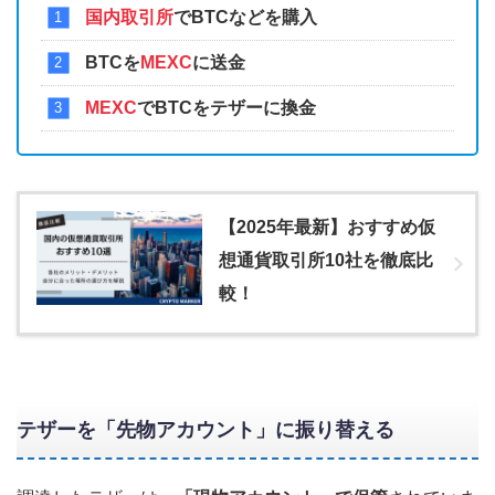
国内取引所
でBTCなどを購入
BTCを
MEXC
に送金
MEXC
でBTCをテザーに換金
【2025年最新】おすすめ仮
想通貨取引所10社を徹底比
較！
テザーを「先物アカウント」に振り替える