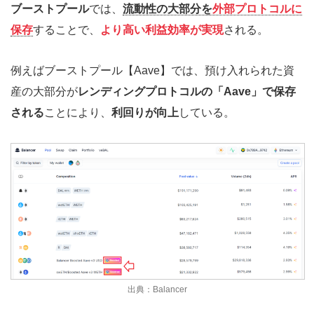
ブーストプール
では、
流動性の大部分を
外部プロトコルに
保存
することで、
より高い利益効率が実現
される。
例えばブーストプール【Aave】では、預け入れられた資
産の大部分が
レンディングプロトコルの「Aave」で保存
される
ことにより、
利回りが向上
している。
出典：Balancer