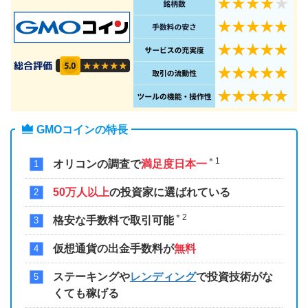
GMOコインの特長
＊1
オリコンの調査で
満足度日本一
50万人以上
の投資家に選ばれている
＊2
格安な手数料で取引可能
仮想通貨の出金手数料が
無料
ステーキングや
レンディング
で投資技術がな
くても稼げる