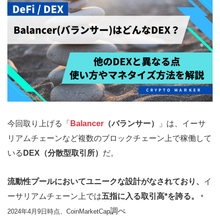
今回取り上げる「
Balancer
（バランサー）
」は、イーサ
リアムチェーンなど複数のブロックチェーン上で稼働して
いる
DEX（分散型取引所）
だ。
流動性プールにおいてユニークな設計がなされており、
イ
ーサリアムチェーン上では
五指に入る取引高*を誇る。
＊
調べ
2024年4月9日時点、CoinMarketCap