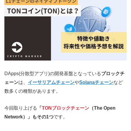
DApps(分散型アプリ)の開発基盤となっている
ブロックチ
ェーン
は、
イーサリアムチェーン
や
Solanaチェーン
など
数多くの種類があります。
今回取り上げる
「
TONブロックチェーン
（The Open
Network）」もその1つ
です。