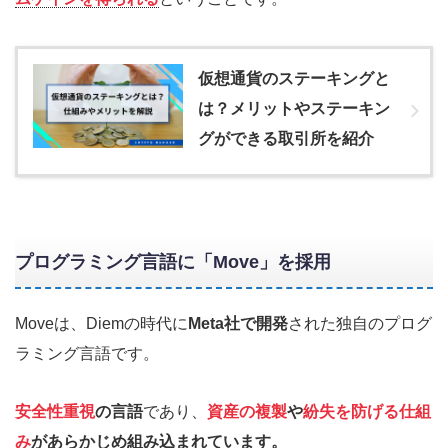
仮想通貨のステーキングと
は？メリットやステーキン
グができる取引所を紹介
プログラミング言語に「Move」を採用
Moveは、Diemの時代に
Meta社で開発
された独自のプログ
ラミング言語です。
安全性重視
の言語
であり、
資産の複製
や
紛失を防げる仕組
み
があらかじめ組み込まれています。