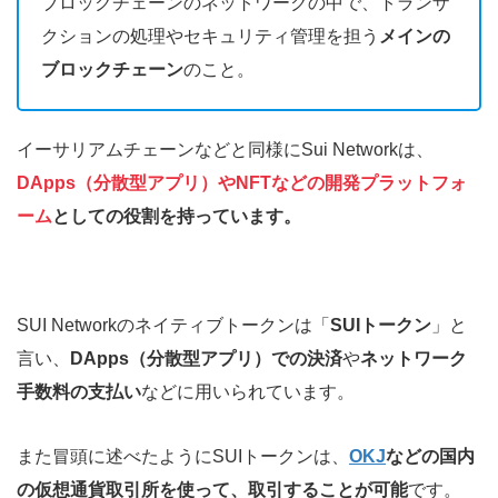
ブロックチェーンのネットワークの中で、トランザ
クションの処理やセキュリティ管理を担う
メインの
ブロックチェーン
のこと。
イーサリアムチェーンなどと同様にSui Networkは、
DApps（分散型アプリ）やNFTなどの開発プラットフォ
ーム
としての役割を持っています。
SUI Networkのネイティブトークンは「
SUIトークン
」と
言い、
DApps（分散型アプリ）での決済
や
ネットワーク
手数料の支払い
などに用いられています。
また冒頭に述べたようにSUIトークンは、
OKJ
などの国内
の仮想通貨取引所
を使って、取引することが可能
です。