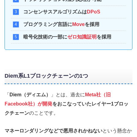
コンセンサスアルゴリズムは
DPoS
プログラミング言語に
Move
を採用
暗号化技術の一部に
ゼロ知識証明
を採用
Diem系L1ブロックチェーンの1つ
「
Diem（ディエム）
」とは、過去に
Meta社（旧
Facebook社）が開発
をおこなっていたレイヤー1ブロッ
クチェーン
のことです。
マネーロンダリングなどで悪用されかねない
という懸念か