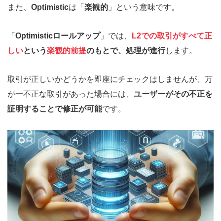
また、
Optimistic
は「
楽観的
」という意味です。
「
Optimisticロールアップ
」では、
L2での取引がすべて正
しい
という
楽観的前提
のもとで、処理が進行
します。
取引が正しいかどうかを即座にチェックはしませんが、万
が一不正な取引があった場合には、
ユーザーがその不正を
証明することで修正が可能
です。