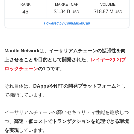
RANK
MARKET CAP
VOLUME
45
$1.34 B
$18.87 M
USD
USD
Powered by CoinMarketCap
Mantle Network
は、
イーサリアムチェーンの拡張性を向
上させることを目的として開発された、
レイヤー2(L2)ブ
ロックチェーン
の1つ
です。
それ自体は、
DAppsやNFTの開発プラットフォーム
とし
て機能しています。
イーサリアムチェーンの高いセキュリティ性能を継承しつ
つ、
高速・低コストでトランザクションを処理できる環境
を実現
しています。