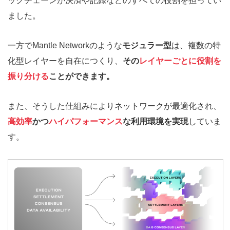
ックチェーンが決済や記録などのすべての役割を担ってい
ました。
一方でMantle Networkのような
モジュラー型
は、複数の特
化型レイヤーを自在につくり、
その
レイヤーごとに役割を
振り分ける
ことができます。
また、そうした仕組みによりネットワークが最適化され、
高効率
かつ
ハイパフォーマンス
な利用環境を実現
していま
す。