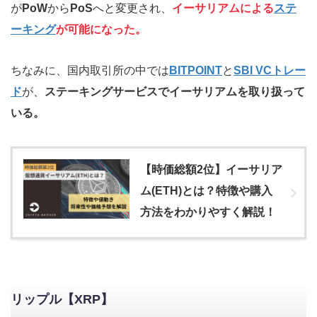
が
PoW
から
PoS
へと変更され、
イーサリアムによる
ステ
ーキング
が可能になった。
ちなみに、国内取引所の中では
BITPOINT
と
SBI VCトレー
ド
が、
ステーキングサービスでイーサリアムを取り扱って
いる。
【時価総額2位】イーサリア
ム(ETH)とは？特徴や購入
方法をわかりやすく解説！
リップル【XRP】