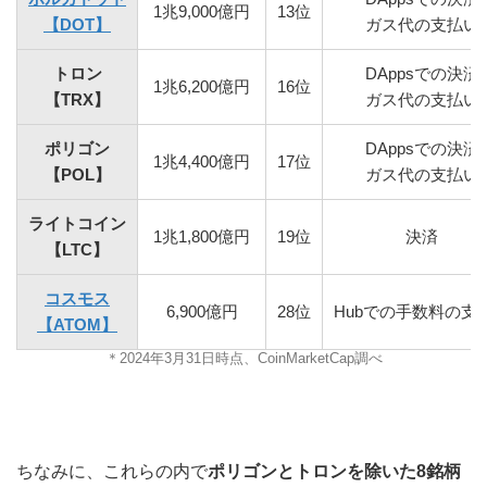
1兆9,000億円
13位
【DOT】
ガス代の支払い
トロン
DAppsでの決済
1兆6,200億円
16位
【TRX】
ガス代の支払い
ポリゴン
DAppsでの決済
1兆4,400億円
17位
【POL】
ガス代の支払い
ライトコイン
1兆1,800億円
19位
決済
【LTC】
コスモス
6,900億円
28位
Hubでの手数料の支
【ATOM】
＊2024年3月31日時点、CoinMarketCap調べ
ちなみに、これらの内で
ポリゴンとトロンを除いた8銘柄