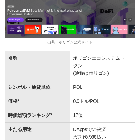
出典：ポリゴン公式サイト
名称
ポリゴンエコシステムトー
クン
(通称はポリゴン)
シンボル・通貨単位
POL
価格*
0.9ドル/POL
時価総額ランキング*
17位
主たる用途
DAppsでの決済
ガス代の支払い