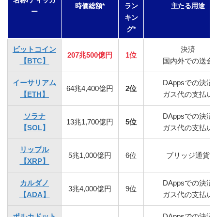
名称/ティッカ
時価総額*
ラン
主たる用途
ー
キン
グ*
ビットコイン
決済
207兆500億円
1位
【BTC】
国内外での送金
イーサリアム
DAppsでの決済
64兆4,400億円
2位
【ETH】
ガス代の支払い
ソラナ
DAppsでの決済
13兆1,700億円
5位
【SOL】
ガス代の支払い
リップル
5兆1,000億円
6位
ブリッジ通貨
【XRP】
カルダノ
DAppsでの決済
3兆4,000億円
9位
【ADA】
ガス代の支払い
ポルカドット
DAppsでの決済