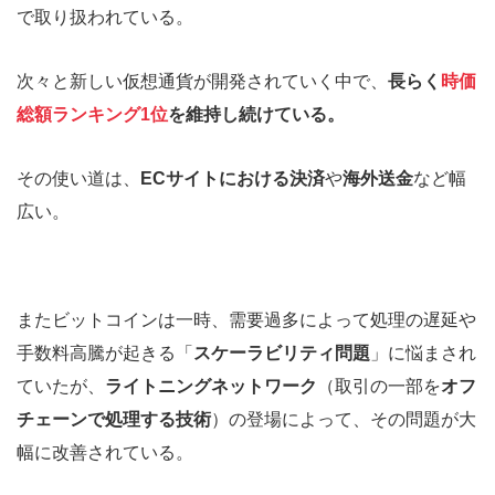
で取り扱われている。
次々と新しい仮想通貨が開発されていく中で、
長らく
時価
総額ランキング1位
を維持し続けている。
その使い道は、
ECサイトにおける決済
や
海外送金
など幅
広い。
またビットコインは一時、需要過多によって処理の遅延や
手数料高騰が起きる「
スケーラビリティ問題
」に悩まされ
ていたが、
ライトニングネットワーク
（取引の一部を
オフ
チェーンで処理する技術
）の登場によって、その問題が大
幅に改善されている。