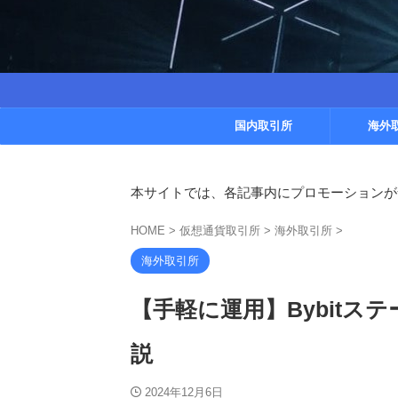
国内取引所
海外
本サイトでは、各記事内にプロモーションが
HOME
>
仮想通貨取引所
>
海外取引所
>
海外取引所
【手軽に運用】Bybit
説
2024年12月6日