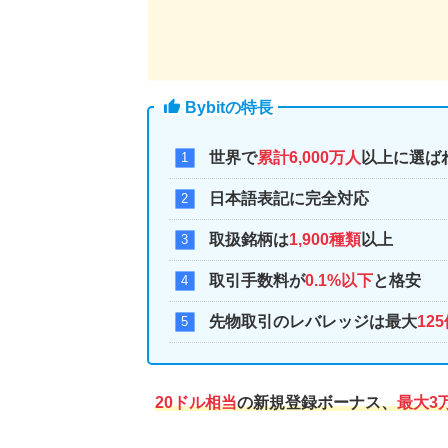
Bybitの特長
世界で
累計6,000万人
以上に選ば
日本語表記に完全対応
取扱銘柄は
1,900種類
以上
取引手数料が
0.1%以下
と格安
先物取引のレバレッジは最大
12
20ドル相当
の新規登録ボーナス、
最大3