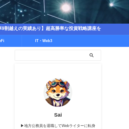
績あり】超高勝率な投資戦略講座を販売中！
eFi
IT・Web3
Sai
▶地方公務員を退職してWebライターに転身