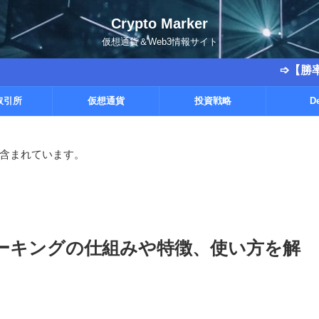
Crypto Marker
仮想通貨＆Web3情報サイト
➩【勝率9割越えの実
取引所
仮想通貨
投資戦略
D
含まれています。
ステーキングの仕組みや特徴、使い方を解