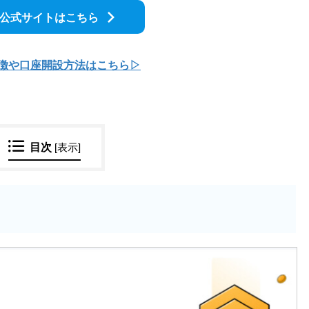
it公式サイトはこちら
特徴や口座開
設方法はこちら▷
目次
[
表示
]