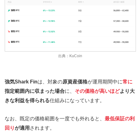
出典：KuCoin
強気Shark Fin
は、対象の
原資産価格
が運用期間中に
常に
指定範囲内に収まった場合
に、
その価格が高いほど
より大
きな利益を得られる
仕組みになっています。
なお、既定の価格範囲を一度でも外れると、
最低保証の利
回り
が適用
されます。