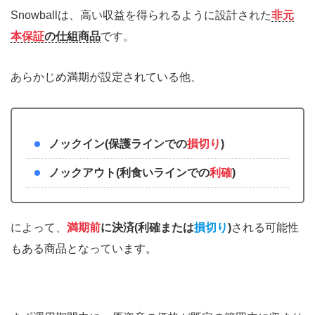
Snowballは、高い収益を得られるように設計された
非元
本保証
の仕組商品
です。
あらかじめ満期が設定されている他、
ノックイン(保護ラインでの
損切り
)
ノックアウト(利食いラインでの
利確
)
によって、
満期前
に決済(利確または
損切り
)
される可能性
もある商品となっています。