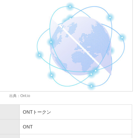
出典：Ont.io
ONTトークン
ONT