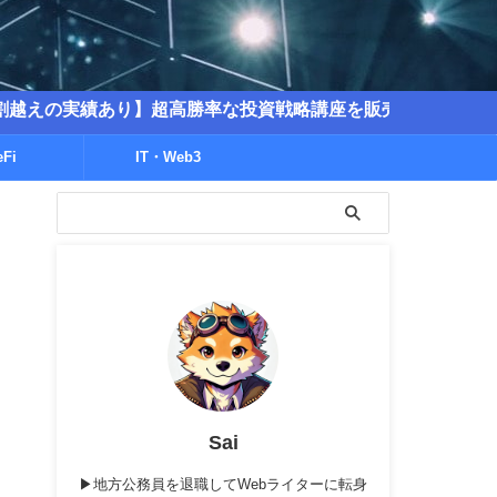
あり】超高勝率な投資戦略講座を販売中！
eFi
IT・Web3
Sai
▶地方公務員を退職してWebライターに転身