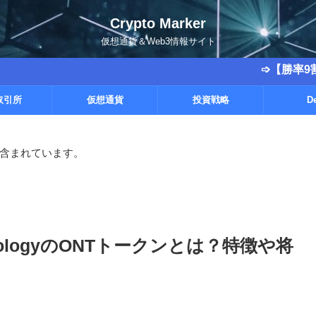
Crypto Marker
仮想通貨＆Web3情報サイト
➩【勝率9割越えの実績
取引所
仮想通貨
投資戦略
D
含まれています。
ologyのONTトークンとは？特徴や将