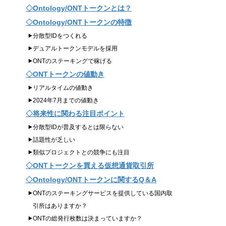
Ontology/ONTトークンとは？
Ontology/ONTトークンの特徴
分散型IDをつくれる
デュアルトークンモデルを採用
ONTのステーキングで稼げる
ONTトークンの値動き
リアルタイムの値動き
2024年7月までの値動き
将来性に関わる注目ポイント
分散型IDが普及するとは限らない
話題性が乏しい
類似プロジェクトとの競争にも注目
ONTトークンを買える仮想通貨取引所
Ontology/ONTトークンに関するQ＆A
ONTのステーキングサービスを提供している国内取
引所はありますか？
ONTの総発行枚数は決まっていますか？