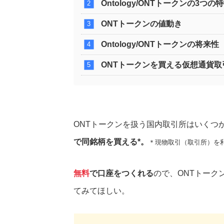
Ontology/ONTトークン
の3つの
ONTトークン
の値動き
Ontology/ONTトークン
の将来性
ONTトークン
を買える仮想通貨取
ONTトークンを扱う国内取引所はいくつ
で同銘柄を買える*。
＊現物取引（取引所）を
無料
で口座をつくれる
ので、ONTトーク
てみてほしい。