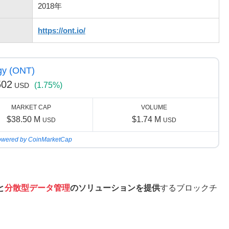
2018年
https://ont.io/
gy (ONT)
502
(1.75%)
USD
MARKET CAP
VOLUME
$38.50 M
$1.74 M
USD
USD
wered by CoinMarketCap
と
分散型データ管理
のソリューションを提供
するブロックチ