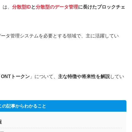
）
は、
分散型ID
と
分散型のデータ管理
に長けたブロックチェ
データ管理システムを必要とする領域で、主に活躍してい
「
ONTトークン
」について、
主な特徴や将来性を解説
してい
この記事からわかること
報