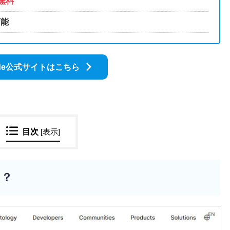
無料
可能
rade公式サイトはこちら
目次
[
表示
]
は？