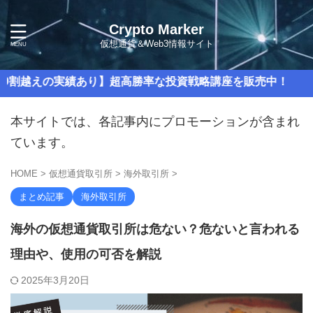
Crypto Marker
仮想通貨＆Web3情報サイト
実績あり】超高勝率な投資戦略講座を販売中！
本サイトでは、各記事内にプロモーションが含まれ
ています。
HOME
>
仮想通貨取引所
>
海外取引所
>
まとめ記事
海外取引所
海外の仮想通貨取引所は危ない？危ないと言われる
理由や、使用の可否を解説
2025年3月20日