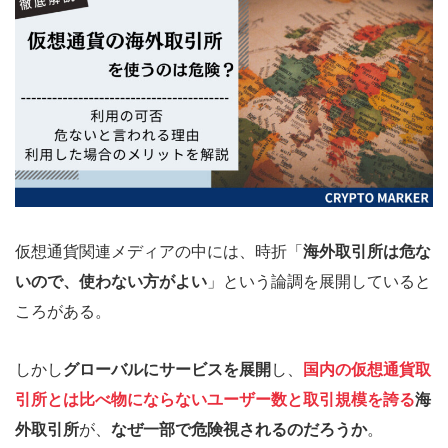
仮想通貨関連メディアの中には、時折「
海外取引所は危な
いので、使わない方がよい
」という論調を展開していると
ころがある。
しかし
グローバルにサービスを展開
し、
国内の仮想通貨取
引所とは比べ物にならないユーザー数と取引規模を誇る
海
外取引所
が、
なぜ一部で危険視されるのだろうか
。