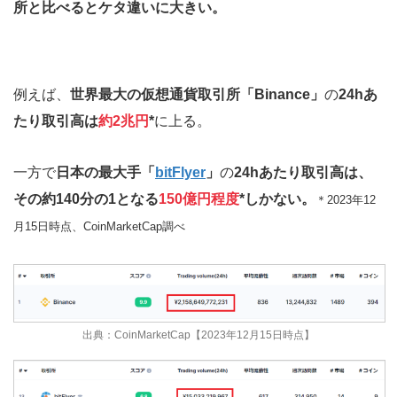
所と比べるとケタ違いに大きい。
例えば、
世界最大の仮想通貨取引所「Binance」
の
24hあ
たり取引高は
約2兆円
*
に上る。
一方で
日本の最大手「
bitFlyer
」
の
24hあたり取引高は、
その約140分の1となる
150億円程度
*しかない。
＊2023年12
月15日時点、CoinMarketCap調べ
出典：CoinMarketCap【2023年12月15日時点】