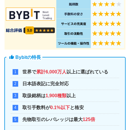
Bybitの特長
世界で
累計6,000万人
以上に選ばれている
日本語表記に完全対応
取扱銘柄は
1,900種類
以上
取引手数料が
0.1%以下
と格安
先物取引のレバレッジは最大
125倍