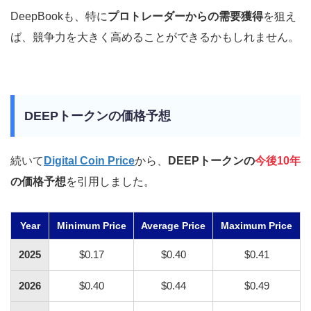
DeepBookも、特に
プロトレーダーからの需要獲得
を狙え
ば、競争力を大きく高めることができるかもしれません。
DEEPトークンの価格予想
続いて
Digital Coin Price
から、
DEEPトークンの
今後10年
の価格予想
を引用しました。
Year
Minimum Price
Average Price
Maximum Price
2025
$0.17
$0.40
$0.41
2026
$0.40
$0.44
$0.49