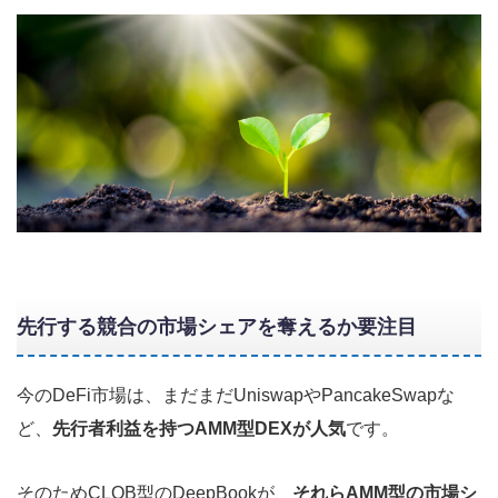
先行する競合の市場シェアを奪えるか要注目
今のDeFi市場は、まだまだUniswapやPancakeSwapな
ど、
先行者利益を持つAMM型DEXが人気
です。
そのためCLOB型のDeepBookが、
それらAMM型の市場シ