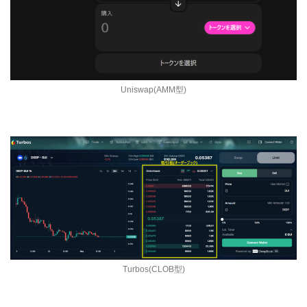
Uniswap(AMM型)
Turbos(CLOB型)