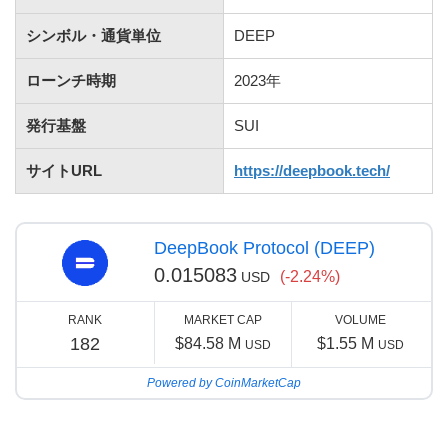
シンボル・通貨単位
DEEP
ローンチ時期
2023年
発行基盤
SUI
サイトURL
https://deepbook.tech/
DeepBook Protocol (DEEP)
0.015083
(-2.24%)
USD
RANK
MARKET CAP
VOLUME
182
$84.58 M
$1.55 M
USD
USD
Powered by CoinMarketCap