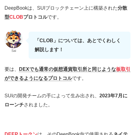
DeepBookは、SUIブロックチェーン上に構築された
分散
型
CLOB
プロトコル
です。
「CLOB」については、あとでくわしく
解説します！
Sai
要は、
DEXでも通常の仮想通貨取引所と同じような
板取引
ができるようになるプロトコル
です。
SUIの開発チームの手によって生み出され、
2023年7月に
ローンチ
されました。
DEEPトークン
は、そのDeepBook内で使用される
ネイテ