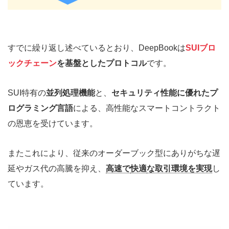
すでに繰り返し述べているとおり、DeepBookは
SUIブロ
ックチェーン
を基盤としたプロトコル
です。
SUI特有の
並列処理機能
と、
セキュリティ性能に優れたプ
ログラミング言語
による、高性能なスマートコントラクト
の恩恵を受けています。
またこれにより、従来のオーダーブック型にありがちな遅
延やガス代の高騰を抑え、
高速で
快適
な取引環境を実現
し
ています。