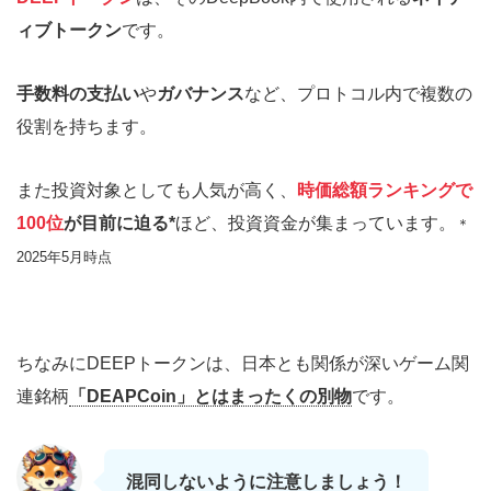
ィブトークン
です。
手数料の支払い
や
ガバナンス
など、プロトコル内で複数の
役割を持ちます。
また投資対象としても人気が高く、
時価総額ランキングで
100位
が目前に迫る*
ほど、投資資金が集まっています。
＊
2025年5月時点
ちなみにDEEPトークンは、日本とも関係が深いゲーム関
連銘柄
「DEAPCoin」とはまったくの別物
です。
混同しないように注意しましょう！