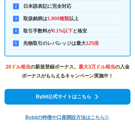
日本語表記に完全対応
取扱銘柄は
1,900種類
以上
取引手数料が
0.1%以下
と格安
先物取引のレバレッジは最大
125倍
20ドル相当
の新規登録ボーナス、
最大3万ドル相当
の入金
ボーナスがもらえるキャンペーン実施中！
Bybit公式サイトはこちら
Bybitの特徴や口座開
設方法はこちら▷