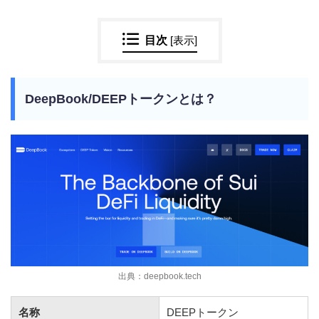
目次
[
表示
]
DeepBook/DEEPトークンとは？
出典：deepbook.tech
名称
DEEPトークン