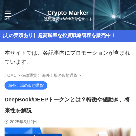
Crypto Marker
仮想通貨＆Web3情報サイト
あり】超高勝率な投資戦略講座を販売中！
本サイトでは、各記事内にプロモーションが含まれ
ています。
HOME
>
仮想通貨
>
海外上場の仮想通貨
>
海外上場の仮想通貨
DeepBook/DEEPトークンとは？特徴や値動き、将
来性を解説
2025年5月2日