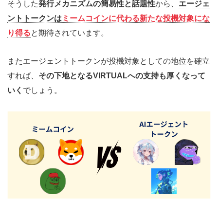
そうした
発行メカニズムの簡易性と話題性
から、
エージェ
ントトークンは
ミームコインに代わる新たな投機対象にな
り得る
と期待されています。
またエージェントトークンが投機対象としての地位を確立
すれば、
その下地となるVIRTUALへの支持も厚くなって
いく
でしょう。