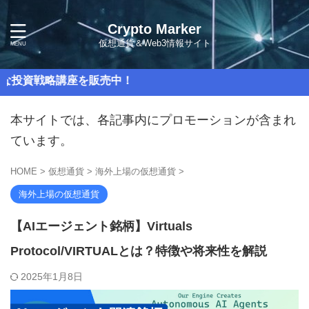
Crypto Marker
仮想通貨＆Web3情報サイト
講座を販売中！
本サイトでは、各記事内にプロモーションが含まれ
ています。
HOME
>
仮想通貨
>
海外上場の仮想通貨
>
海外上場の仮想通貨
【AIエージェント銘柄】Virtuals
Protocol/VIRTUALとは？特徴や将来性を解説
2025年1月8日