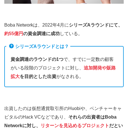
Boba Networkは、2022年4月に
シリーズAラウンドにて、
約55億円
の資金調達に成功
している。
シリーズAラウンドとは？
資金調達のラウンドの1つ
で、すでに一定数の顧客
がいる段階のプロジェクトに対し、
追加開発や販路
拡大
を目的とした出資
がなされる。
出資したのは仮想通貨取引所のHuobiや、ベンチャーキャ
ピタルのHack VCなどであり、
それらの出資者はBoba
Networkに対し、
リターンを見込めるプロジェクト
だとい