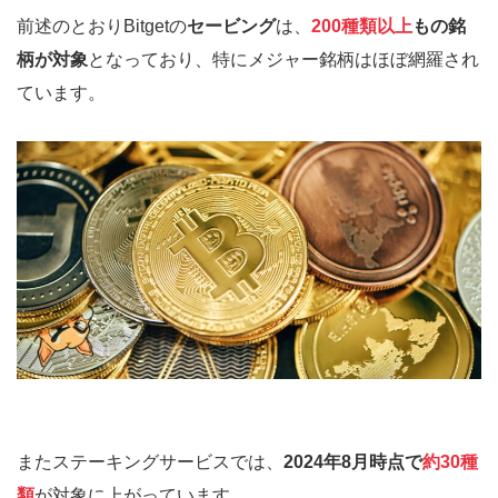
前述のとおりBitgetの
セービング
は、
200種類以上
もの銘
柄が対象
となっており、特にメジャー銘柄はほぼ網羅され
ています。
またステーキングサービスでは、
2024年8月時点で
約30種
類
が対象に上がっています。