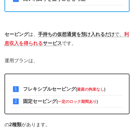
セービング
は、
手持ちの仮想通貨を預け入れるだけ
で、
利
息収入を得られる
サービス
です。
運用プランは、
フレキシブルセービング
(
資産の拘束なし
)
固定セービング
(
一定のロック期間あり
)
の
2種類
があります。