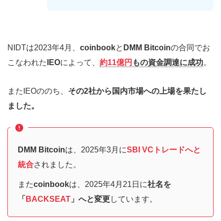
NIDTは2023年4月、
coinbook
と
DMM Bitcoin
の合同でお
こなわれた
IEO
によって、
約11億円
もの資金調達に成功
。
またIEOののち、
その2社から国内市場への上場を果たし
ました。
DMM Bitcoin
は、2025年3月に
SBI VCトレードへと
統合
されました。
また
coinbook
は、2025年4月21日に
社名を
「
BACKSEAT
」へと変更
しています。