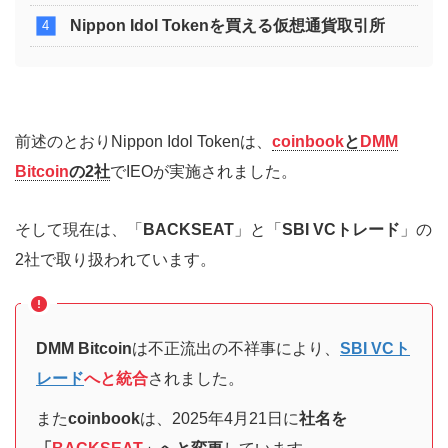
Nippon Idol Tokenを買える仮想通貨取引所
前述のとおりNippon Idol Tokenは、
coinbook
と
DMM
Bitcoin
の2社
でIEOが実施されました。
そして現在は、「
BACKSEAT
」と「
SBI VCトレード
」の
2社で取り扱われています。
DMM Bitcoin
は不正流出の不祥事により、
SBI VCト
レード
へと統合
されました。
また
coinbook
は、2025年4月21日に
社名を