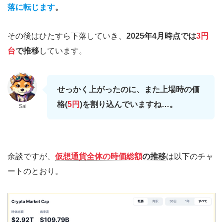
落に転じます
。
その後はひたすら下落していき、
2025年4月時点では
3円
台
で推移
しています。
せっかく上がったのに、また上場時の価
格(
5円
)を割り込んでいますね…。
Sai
余談ですが、
仮想通貨全体の時価総額
の推移
は以下のチャ
ートのとおり。