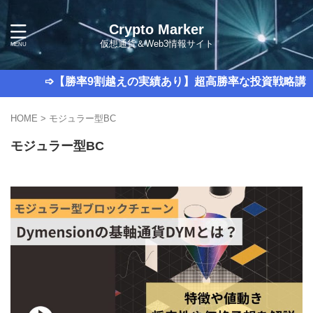
Crypto Marker
仮想通貨＆Web3情報サイト
➩【勝率9割越えの実績あり】超高勝率な投資戦略講座を
HOME
>
モジュラー型BC
モジュラー型BC