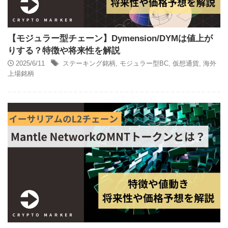
【モジュラー型チェーン】Dymension/DYMは値上が
りする？特徴や将来性を解説
2025/6/11
ステーキング銘柄
,
モジュラー型BC
,
仮想通貨
,
海外
上場銘柄