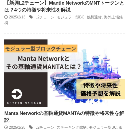
【新興L2チェーン】Mantle NetworkのMNTトークンと
は？4つの特徴や将来性を解説
2025/2/13
L2チェーン
,
モジュラー型BC
,
仮想通貨
,
海外上場銘
柄
Manta Networkの基軸通貨MANTAの特徴や将来性を解
説
2025/1/28
L2チェーン
,
ステーキング銘柄
,
モジュラー型BC
,
仮