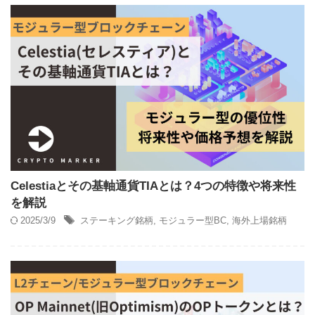
Celestiaとその基軸通貨TIAとは？4つの特徴や将来性
を解説
2025/3/9
ステーキング銘柄
,
モジュラー型BC
,
海外上場銘柄