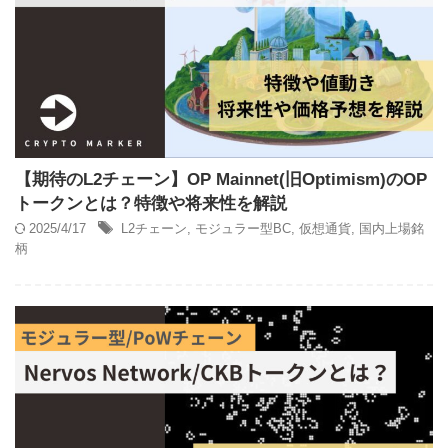
【期待のL2チェーン】OP Mainnet(旧Optimism)のOP
トークンとは？特徴や将来性を解説
2025/4/17
L2チェーン
,
モジュラー型BC
,
仮想通貨
,
国内上場銘
柄