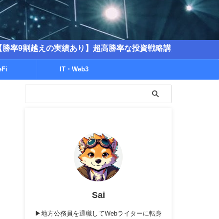
えの実績あり】超高勝率な投資戦略講座を販売中！
eFi
IT・Web3
Sai
▶地方公務員を退職してWebライターに転身