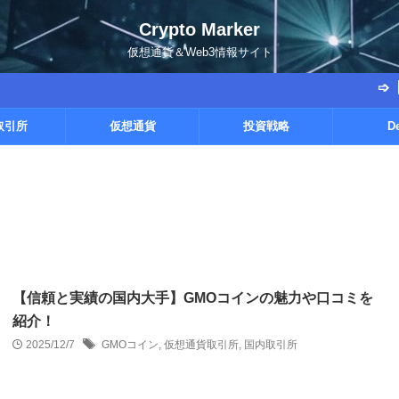
Crypto Marker
仮想通貨＆Web3情報サイト
➩【勝率9割越
取引所
仮想通貨
投資戦略
D
【信頼と実績の国内大手】GMOコインの魅力や口コミを
紹介！
2025/12/7
GMOコイン
,
仮想通貨取引所
,
国内取引所