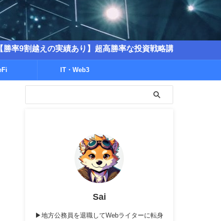
えの実績あり】超高勝率な投資戦略講座を販売中！
eFi
IT・Web3
Sai
▶地方公務員を退職してWebライターに転身