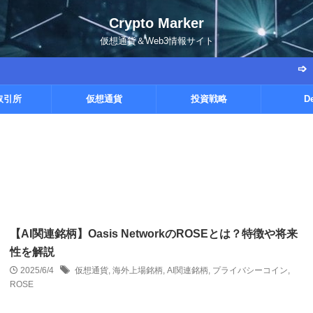
Crypto Marker
仮想通貨＆Web3情報サイト
➩【勝率9割越
取引所
仮想通貨
投資戦略
D
【AI関連銘柄】Oasis NetworkのROSEとは？特徴や将来
性を解説
2025/6/4
仮想通貨
,
海外上場銘柄
,
AI関連銘柄
,
プライバシーコイン
,
ROSE