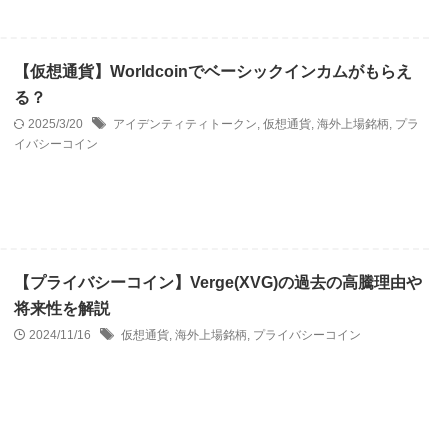
【仮想通貨】Worldcoinでベーシックインカムがもらえ
る？
2025/3/20
アイデンティティトークン
,
仮想通貨
,
海外上場銘柄
,
プラ
イバシーコイン
【プライバシーコイン】Verge(XVG)の過去の高騰理由や
将来性を解説
2024/11/16
仮想通貨
,
海外上場銘柄
,
プライバシーコイン