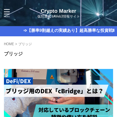
Crypto Marker
仮想通貨＆Web3情報サイト
➩【勝率9割越えの実績あり】超高勝率な投資戦略
HOME
>
ブリッジ
ブリッジ